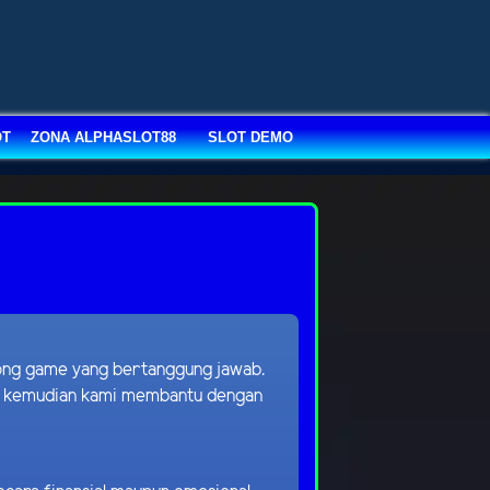
OT
ZONA ALPHASLOT88
SLOT DEMO
ong game yang bertanggung jawab.
, kemudian kami membantu dengan