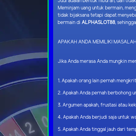
Judi adalah bentuk hiburan, dan tid
Meminjam uang untuk bermain, mengha
tidak bijaksana tetapi dapat menyeb
bermain di
ALPHASLOT88
, sehingg
APAKAH ANDA MEMILIKI MASALAH
Jika Anda merasa Anda mungkin memi
1. Apakah orang lain pernah mengkri
2. Apakah Anda pernah berbohong unt
3. Argumen apakah, frustasi atau k
4. Apakah Anda berjudi saja untuk w
5. Apakah Anda tinggal jauh dari temp