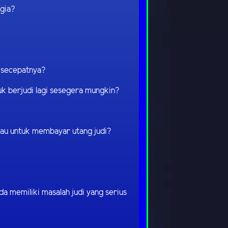
gia?
 secepatnya?
uk berjudi lagi sesegera mungkin?
tau untuk membayar utang judi?
 memiliki masalah judi yang serius