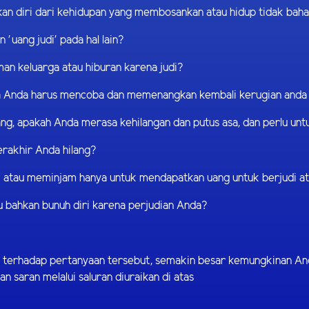
kan diri dari kehidupan yang membosankan atau hidup tidak baha
uang judi' pada hal lain?
an keluarga atau hiburan karena judi?
sa Anda harus mencoba dan memenangkan kembali kerugian anda
ang, apakah Anda merasa kehilangan dan putus asa, dan perlu unt
erakhir Anda hilang?
 atau meminjam hanya untuk mendapatkan uang untuk berjudi a
 bahkan bunuh diri karena perjudian Anda?
terhadap pertanyaan tersebut, semakin besar kemungkinan Anda
n saran melalui saluran diuraikan di atas