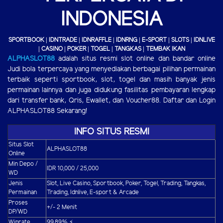
INDONESIA
SPORTBOOK | IDNTRADE | IDNRAFFLE | IDNRNG | E-SPORT | SLOTS | IDNLIVE
| CASINO | POKER | TOGEL | TANGKAS | TEMBAK IKAN
ALPHASLOT88
adalah situs resmi slot online dan bandar online
Judi bola terpercaya yang menyediakan berbagai pilihan permainan
terbaik seperti sportbook, slot, togel dan masih banyak jenis
permainan lainnya dan juga didukung fasilitas pembayaran lengkap
dari transfer bank, Qris, Ewallet, dan Voucher88. Daftar dan Login
ALPHASLOT88 Sekarang!
INFO SITUS RESMI
Situs Slot
ALPHASLOT88
Online
Min Depo /
IDR 10,000 / 25,000
WD
Jenis
Slot, Live Casino, Sportbook, Poker, Togel, Trading, Tangkas,
Permainan
Trading, Idnlive, E-sport & Arcade
Proses
+/- 2 Menit
DP/WD
Winrate
99,89% ⚡