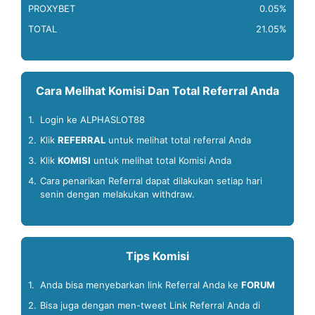
PROXYBET
0.05%
TOTAL
21.05%
Cara Melihat Komisi Dan Total Referral Anda
1.
Login ke ALPHASLOT88
2.
Klik
REFERRAL
untuk melihat total referral Anda
3.
Klik
KOMISI
untuk melihat total Komisi Anda
4.
Cara penarikan Referral dapat dilakukan setiap hari
senin dengan melakukan withdraw.
Tips Komisi
1.
Anda bisa menyebarkan link Referral Anda ke
FORUM
2.
Bisa juga dengan men-tweet Link Referral Anda di